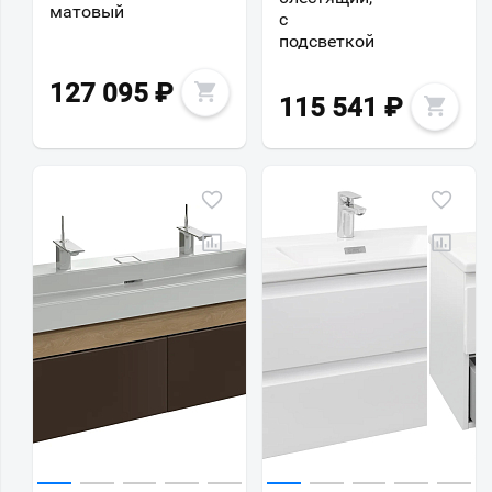
матовый
с
подсветкой
127 095
₽
115 541
₽