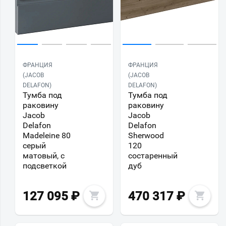
ФРАНЦИЯ
ФРАНЦИЯ
(JACOB
(JACOB
DELAFON)
DELAFON)
Тумба под
Тумба под
раковину
раковину
Jacob
Jacob
Delafon
Delafon
Madeleine 80
Sherwood
серый
120
матовый, с
состаренный
подсветкой
дуб
127 095
₽
470 317
₽