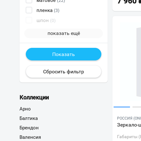
7 960
матовое
(22)
пленка
(3)
шпон
(0)
показать ещё
Коллекции
Арно
Балтика
РОССИЯ (ONI
Зеркало-ш
Брендон
Габариты (
Валенсия