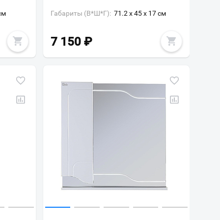
см
Габариты (В*Ш*Г):
71.2 x 45 x 17 см
7 150
₽