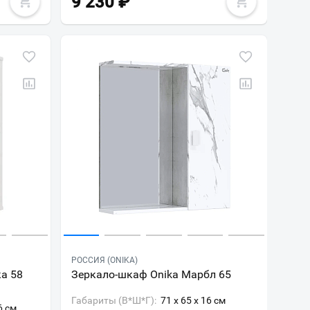
9 230
₽
РОССИЯ (ONIKA)
а 58
Зеркало-шкаф Onika Марбл 65
Габариты (В*Ш*Г):
71 x 65 x 16 см
6 см