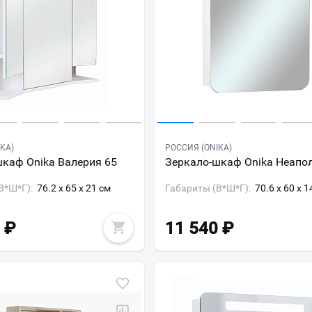
KA)
РОССИЯ (ONIKA)
каф Onika Валерия 65
Зеркало-шкаф Onika Неапо
В*Ш*Г):
76.2 x 65 x 21 см
Габариты (В*Ш*Г):
70.6 x 60 x 1
₽
11 540
₽