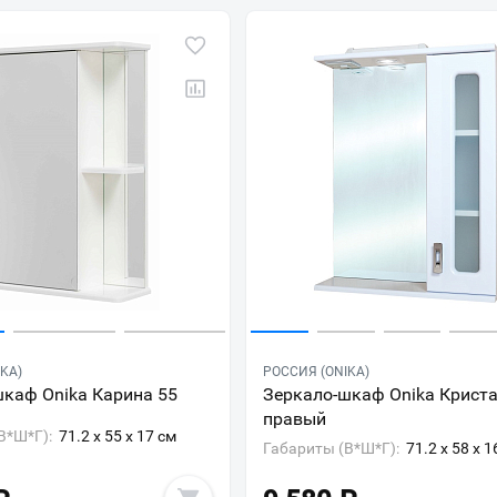
KA)
РОССИЯ (ONIKA)
каф Onika Карина 55
Зеркало-шкаф Onika Криста
правый
В*Ш*Г):
71.2 x 55 x 17 см
Габариты (В*Ш*Г):
71.2 x 58 x 1
Ваш город
?