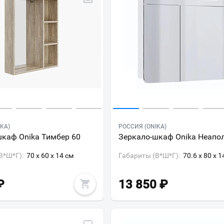
KA)
РОССИЯ (ONIKA)
шкаф Onika Тимбер 60
Зеркало-шкаф Onika Неапо
В*Ш*Г):
70 x 60 x 14 см
Габариты (В*Ш*Г):
70.6 x 80 x 1
₽
13 850
₽