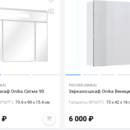
KA)
РОССИЯ (ONIKA)
каф Onika Сигма 90
Зеркало-шкаф Onika Венеци
В*Ш*Г):
73.6 x 90 x 15.4 см
Габариты (В*Ш*Г):
73 x 42 x 16 
₽
6 000
₽