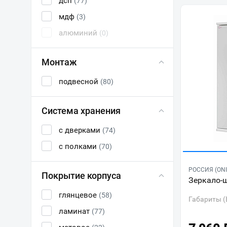
дсп
(77)
мдф
(3)
алюминий
(0)
Монтаж
подвесной
(80)
Система хранения
с дверками
(74)
с полками
(70)
РОССИЯ (ONI
Покрытие корпуса
Зеркало-ш
глянцевое
(58)
Габариты (
ламинат
(77)