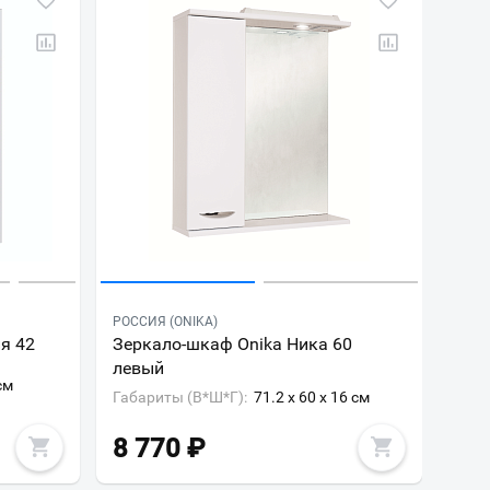
РОССИЯ (ONIKA)
я 42
Зеркало-шкаф Onika Ника 60
левый
см
Габариты (В*Ш*Г):
71.2 x 60 x 16 см
8 770
₽