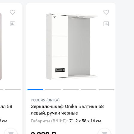
РОССИЯ (ONIKA)
лл 58
Зеркало-шкаф Onika Балтика 58
левый, ручки черные
6 см
Габариты (В*Ш*Г):
71.2 x 58 x 16 см