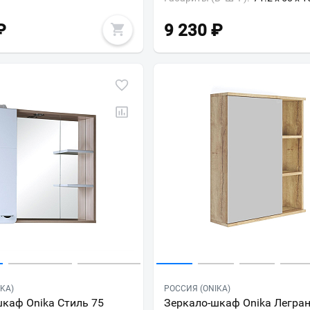
₽
9 230
₽
KA)
РОССИЯ (ONIKA)
каф Onika Стиль 75
Зеркало-шкаф Onika Легран