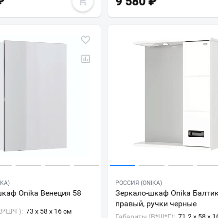
₽
9 580
₽
Всё верно
Сменить город
Москва
Мурманск
KA)
РОССИЯ (ONIKA)
каф Onika Венеция 58
Зеркало-шкаф Onika Балтик
правый, ручки черные
В*Ш*Г):
73 x 58 x 16 см
Габариты (В*Ш*Г):
71.2 x 58 x 1