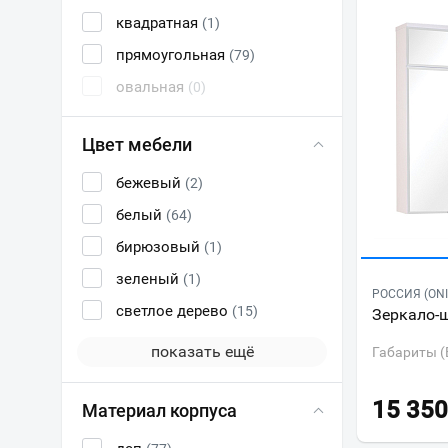
квадратная
(1)
прямоугольная
(79)
овальная
(0)
Цвет мебели
бежевый
(2)
белый
(64)
бирюзовый
(1)
зеленый
(1)
РОССИЯ (ONI
светлое дерево
(15)
Зеркало-ш
показать ещё
Габариты (
15 350
Материал корпуса