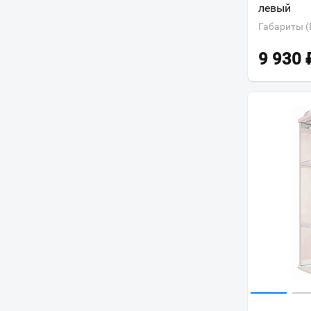
левый
Легран
Габариты (
Лига
Лидия
9 930
Лилия
Луна
Марбл
Модерн
Моника
Натали
Неаполь
Ника
Родос
Санторини
Селена
Сигма