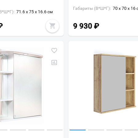
Габариты (В*Ш*Г):
70 x 70 x 16 
В*Ш*Г):
71.6 x 75 x 16.6 см
₽
9 930
₽