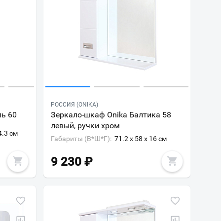
РОССИЯ (ONIKA)
ль 60
Зеркало-шкаф Onika Балтика 58
левый, ручки хром
4.3 см
Габариты (В*Ш*Г):
71.2 x 58 x 16 см
9 230
₽