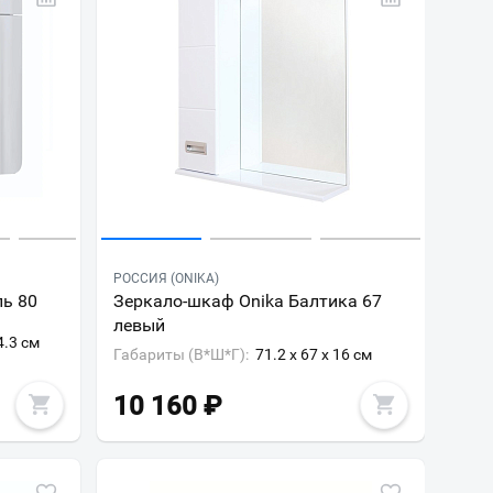
РОССИЯ (ONIKA)
ль 80
Зеркало-шкаф Onika Балтика 67
левый
4.3 см
Габариты (В*Ш*Г):
71.2 x 67 x 16 см
10 160
₽