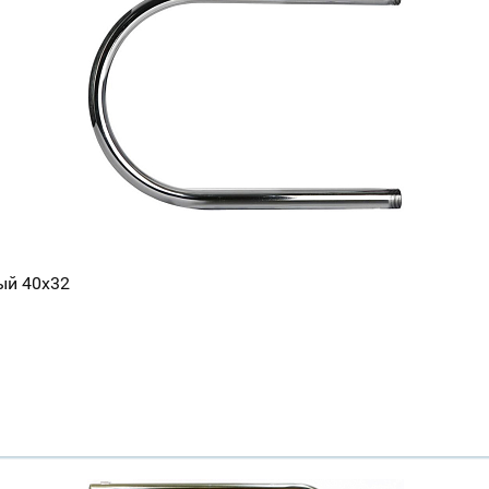
Всё верно
Сменить город
Москва
Мурманск
ый 40х32