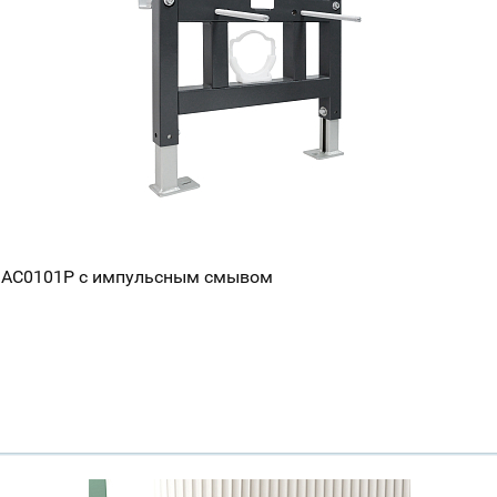
er AC0101P с импульсным смывом
Ваш город
?