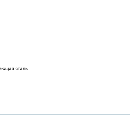
веющая сталь
Ваш город
?