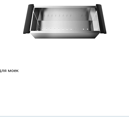
Всё верно
Сменить город
Москва
Мурманск
для моек