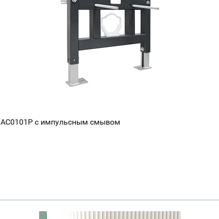
er AC0101P с импульсным смывом
Ваш город
?