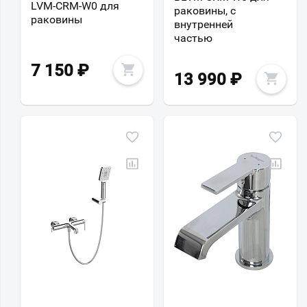
LVM-CRM-W0 для
раковины, с
раковины
внутренней
частью
7 150
₽
13 990
₽