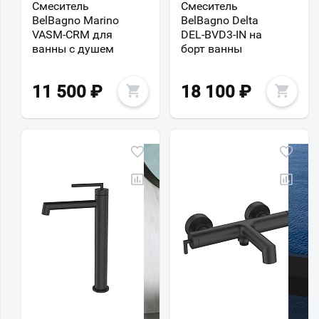
Смеситель
Смеситель
BelBagno Marino
BelBagno Delta
VASM-CRM для
DEL-BVD3-IN на
ванны с душем
борт ванны
11 500
₽
18 100
₽