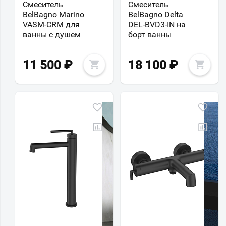
Смеситель
Смеситель
BelBagno Marino
BelBagno Delta
VASM-CRM для
DEL-BVD3-IN на
ванны с душем
борт ванны
11 500
₽
18 100
₽