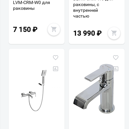
LVM-CRM-W0 для
раковины, с
раковины
внутренней
частью
7 150
₽
13 990
₽