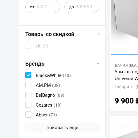
от
до
Товары со скидкой
Да
(0)
Бренды
ДАНИЯ (BLA
Унитаз по
Black&White
(13)
Universe 
AM.PM
(32)
Габариты (
BelBagno
(89)
9 900
Cezares
(18)
Abber
(71)
показать ещё