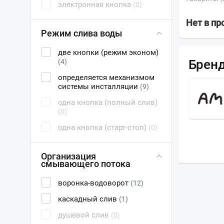
электронная кнопка
(0)
Нет в п
Режим слива воды
две кнопки (режим эконом)
Брен
(4)
определяется механизмом
системы инсталляции
(9)
I
VITRA
одна кнопка (полный слив)
(0)
одна кнопка (старт-стоп)
(0)
Организация
смывающего потока
воронка-водоворот
(12)
каскадный слив
(1)
душевой слив
(0)