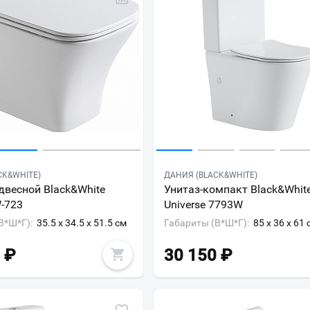
CK&WHITE)
ДАНИЯ (BLACK&WHITE)
двесной Black&White
Унитаз-компакт Black&Whit
W-723
Universe 7793W
В*Ш*Г):
35.5 x 34.5 x 51.5 см
Габариты (В*Ш*Г):
85 x 36 x 61 
₽
30 150
₽