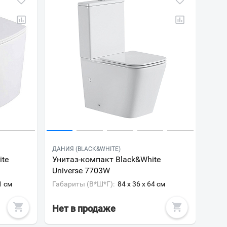
ДАНИЯ (BLACK&WHITE)
ite
Унитаз-компакт Black&White
Universe 7703W
1 см
Габариты (В*Ш*Г):
84 x 36 x 64 см
Нет в продаже