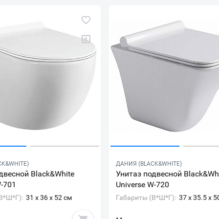
CK&WHITE)
ДАНИЯ (BLACK&WHITE)
двесной Black&White
Унитаз подвесной Black&Wh
W-701
Universe W-720
В*Ш*Г):
31 x 36 x 52 см
Габариты (В*Ш*Г):
37 x 35.5 x 5
Ваш город
?