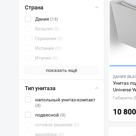
Страна
Дания
(13)
Бельгия
(0)
Германия
(0)
Испания
(0)
Италия
(0)
показать ещё
ДАНИЯ (BLA
Унитаз по
Тип унитаза
Universe 
Габариты (
напольный унитаз-компакт
(4)
10 800
подвесной
(9)
готовое решение
(0)
моноблок
(0)