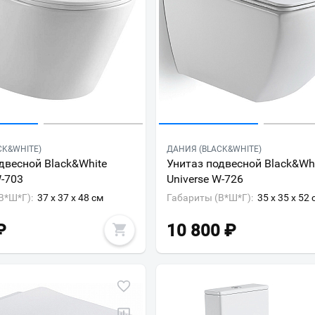
CK&WHITE)
ДАНИЯ (BLACK&WHITE)
двесной Black&White
Унитаз подвесной Black&Wh
W-703
Universe W-726
В*Ш*Г):
37 x 37 x 48 см
Габариты (В*Ш*Г):
35 x 35 x 52 
₽
10 800
₽