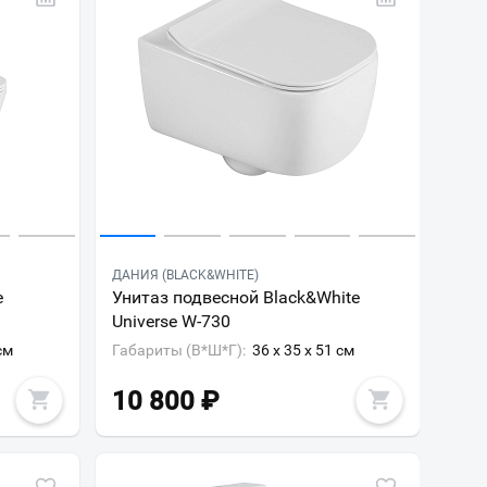
ДАНИЯ (BLACK&WHITE)
e
Унитаз подвесной Black&White
Universe W-730
см
Габариты (В*Ш*Г):
36 x 35 x 51 см
10 800
₽