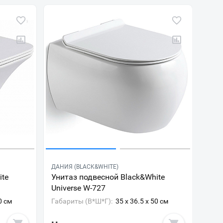
ДАНИЯ (BLACK&WHITE)
ite
Унитаз подвесной Black&White
Universe W-727
0 см
Габариты (В*Ш*Г):
35 x 36.5 x 50 см