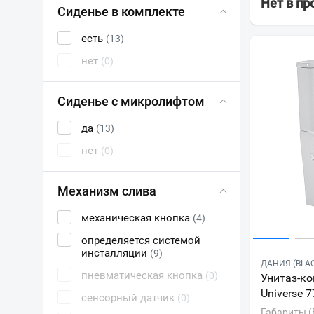
Нет в п
Сиденье в комплекте
есть
(13)
нет
(0)
Сиденье с микролифтом
да
(13)
нет
(0)
Механизм слива
механическая кнопка
(4)
определяется системой
инсталляции
(9)
ДАНИЯ (BLA
пневматическая кнопка
(0)
Унитаз-ко
Universe 
сенсорный датчик
(0)
Габариты (