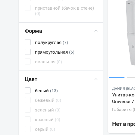
приставной (бачок в стене)
(0)
Форма
полукруглая
(7)
прямоугольная
(6)
овальная
(0)
Цвет
ДАНИЯ (BLA
белый
(13)
Унитаз-ко
бежевый
(0)
Universe 
Габариты (
зеленый
(0)
красный
(0)
Нет в п
серый
(0)