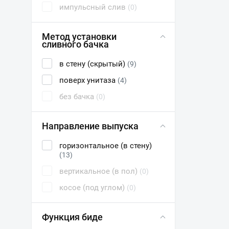
импульсный слив
(0)
Метод установки
сливного бачка
в стену (скрытый)
(9)
поверх унитаза
(4)
без бачка
(0)
Направление выпуска
горизонтальное (в стену)
(13)
вертикальное (в пол)
(0)
косое (под углом)
(0)
Функция биде