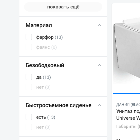
показать ещё
Материал
фарфор
(13)
фаянс
(0)
Безободковый
да
(13)
нет
(0)
Быстросъемное сиденье
ДАНИЯ (BLA
Унитаз по
есть
(13)
Universe 
Габариты (
нет
(0)