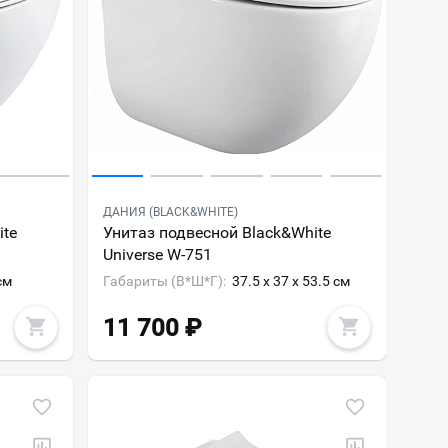
ДАНИЯ (BLACK&WHITE)
ite
Унитаз подвесной Black&White
Universe W-751
см
Габариты (В*Ш*Г):
37.5 x 37 x 53.5 см
11 700
₽