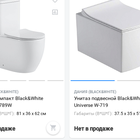
CK&WHITE)
ДАНИЯ (BLACK&WHITE)
мпакт Black&White
Унитаз подвесной Black&Wh
7789W
Universe W-719
В*Ш*Г):
81 x 36 x 62 см
Габариты (В*Ш*Г):
37.5 x 35 x 5
родаже
Нет в продаже