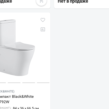
родаже
Нет в продаже
Всё верно
Сменить город
Москва
Мурманск
CK&WHITE)
мпакт Black&White
7792W
В*Ш*Г):
84 x 36 x 66.5 см