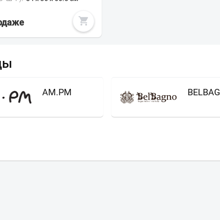
родаже
ды
AM.PM
BELBA