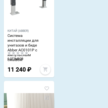
КИТАЙ (ABBER)
Система
инсталляции для
унитазов и биде
Abber AC0101P с
импульсным
0 ОТЗЫВОВ
смывом
11 240
₽