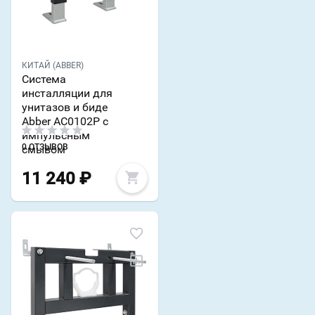
КИТАЙ (ABBER)
Система
инсталляции для
унитазов и биде
Abber AC0102P с
импульсным
0 ОТЗЫВОВ
смывом
11 240
₽