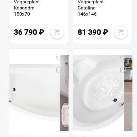
Vagnerplast
Vagnerplast
Kasandra
Catalina
150х70
146х146
36 790
₽
81 390
₽