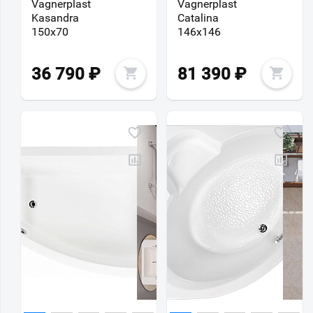
Vagnerplast
Vagnerplast
Kasandra
Catalina
150х70
146х146
36 790
₽
81 390
₽