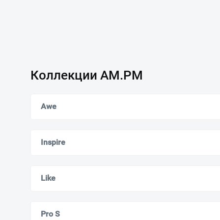
Коллекции AM.PM
Awe
Inspire
Like
Pro S