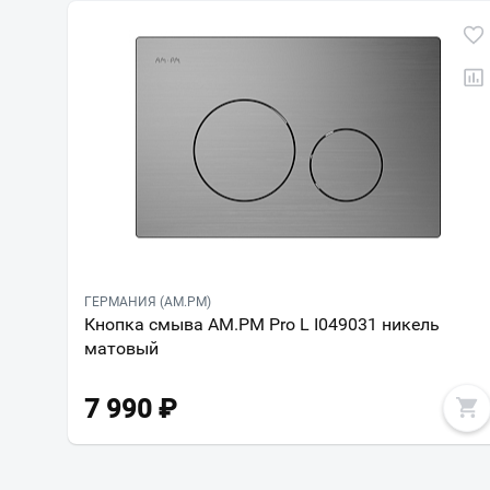
ГЕРМАНИЯ (AM.PM)
Кнопка смыва AM.PM Pro L I049031 никель
матовый
7 990
₽