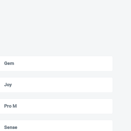
Gem
Joy
Pro M
Sense