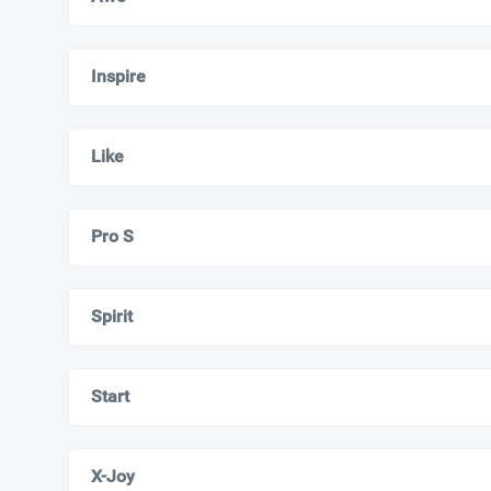
Inspire
Like
Pro S
Spirit
Start
X-Joy