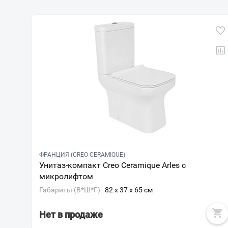
ФРАНЦИЯ (CREO CERAMIQUE)
Унитаз-компакт Creo Ceramique Arles с
микролифтом
Габариты (В*Ш*Г):
82 x 37 x 65 см
Нет в продаже