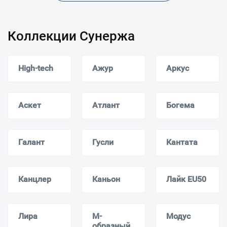
Коллекции Сунержа
High-tech
Ажур
Аркус
Аскет
Атлант
Богема
Галант
Гусли
Кантата
Канцлер
Каньон
Лайк EU50
Лира
М-
Модус
образный