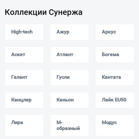
Коллекции Сунержа
High-tech
Ажур
Аркус
Аскет
Атлант
Богема
Галант
Гусли
Кантата
Канцлер
Каньон
Лайк EU50
Лира
М-
Модус
образный