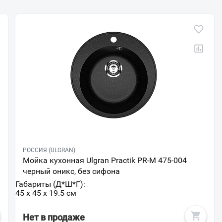
Ваш город
?
РОССИЯ (ULGRAN)
Мойка кухонная Ulgran Practik PR-M 475-004
черный оникс, без сифона
Всё верно
Сменить город
Габариты (Д*Ш*Г):
Москва
45 x 45 x 19.5 см
Мурманск
Нет в продаже