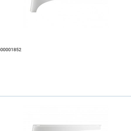
Всё верно
Сменить город
Москва
Мурманск
-00001852