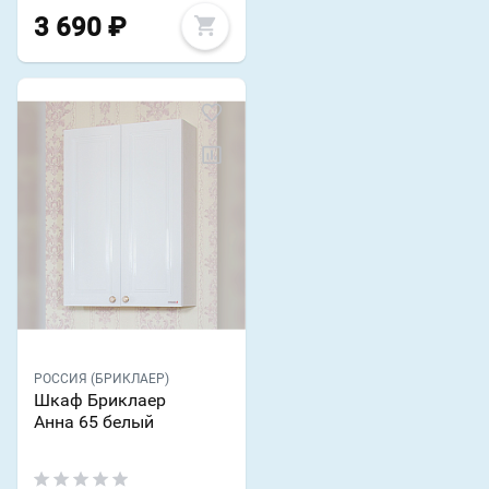
3 690
₽
РОССИЯ (БРИКЛАЕР)
Шкаф Бриклаер
Анна 65 белый