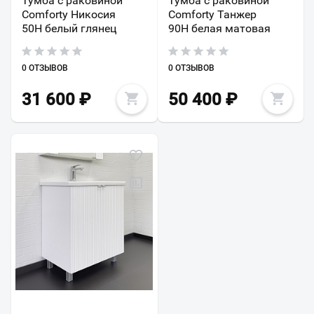
Тумба с раковиной
Тумба с раковиной
Comforty Никосия
Comforty Танжер
50Н белый глянец
90Н белая матовая
0 ОТЗЫВОВ
0 ОТЗЫВОВ
31 600
₽
50 400
₽