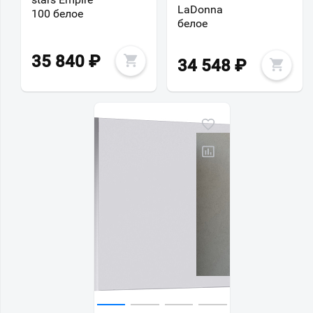
LaDonna
100 белое
белое
35 840
₽
34 548
₽