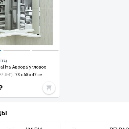
НТА)
аНта Аврора угловое
В*Ш*Г):
73 x 65 x 47 см
₽
ды