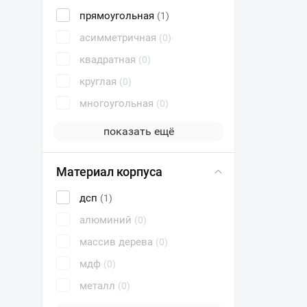
прямоугольная
(1)
асимметричная
(0)
квадратная
(0)
круглая
(0)
многоугольная
(0)
показать ещё
Материал корпуса
дсп
(1)
алюминий
(0)
массив дерева
(0)
мдф
(0)
металл
(0)