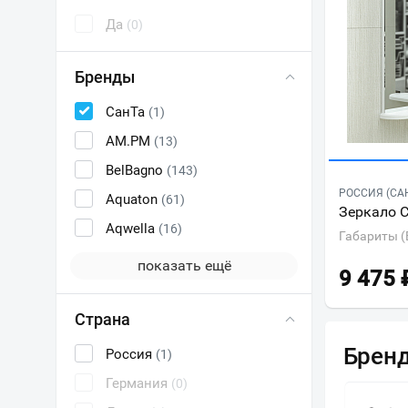
Да
(0)
Бренды
СанТа
(1)
AM.PM
(13)
BelBagno
(143)
РОССИЯ (СА
Aquaton
(61)
Зеркало С
Aqwella
(16)
Габариты (
показать ещё
9 475
Страна
Брен
Россия
(1)
Германия
(0)