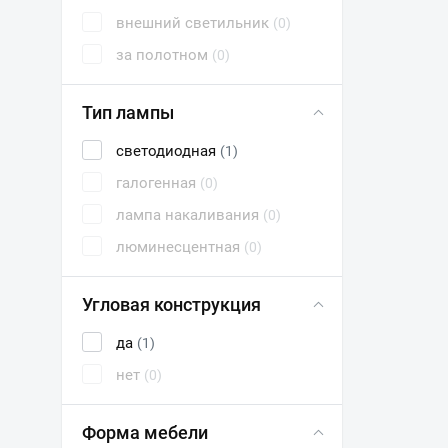
внешний светильник
(0)
за полотном
(0)
Тип лампы
светодиодная
(1)
галогенная
(0)
лампа накаливания
(0)
люминесцентная
(0)
Угловая конструкция
да
(1)
нет
(0)
Форма мебели