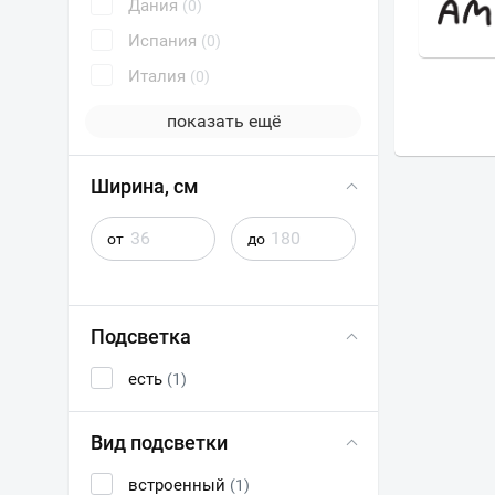
А
ЭСТЕТ
Дания
(0)
Испания
(0)
Италия
(0)
показать ещё
Ширина, см
от
до
Подсветка
есть
(1)
Вид подсветки
встроенный
(1)