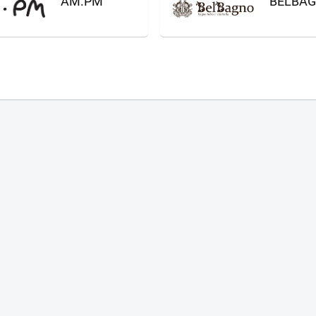
AM.PM
BELBA