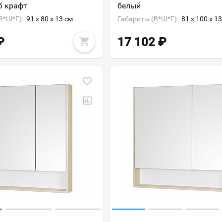
б крафт
белый
В*Ш*Г):
91 x 80 x 13 см
Габариты (В*Ш*Г):
81 x 100 x 1
₽
17 102
₽