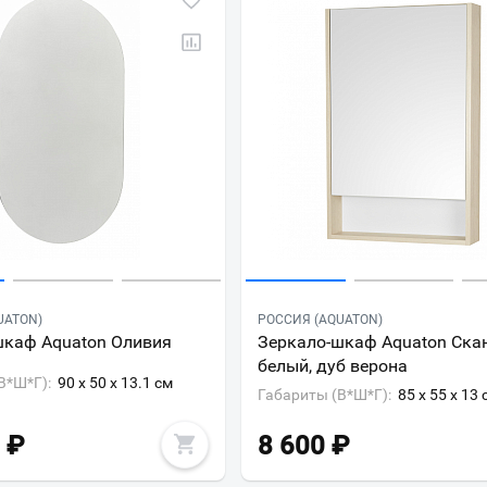
UATON)
РОССИЯ (AQUATON)
шкаф Aquaton Оливия
Зеркало-шкаф Aquaton Ска
белый, дуб верона
В*Ш*Г):
90 x 50 x 13.1 см
Габариты (В*Ш*Г):
85 x 55 x 13 
₽
8 600
₽