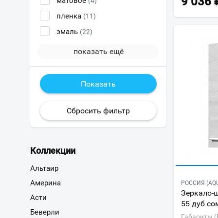
9 036
матовое
(4)
пленка
(11)
эмаль
(22)
показать ещё
Коллекции
Альтаир
Америна
РОССИЯ (AQ
Зеркало-
Асти
55 дуб со
Беверли
Габариты (