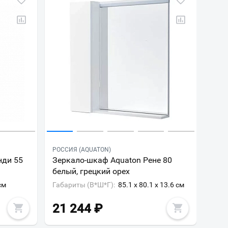
РОССИЯ (AQUATON)
нди 55
Зеркало-шкаф Aquaton Рене 80
белый, грецкий орех
см
Габариты (В*Ш*Г):
85.1 x 80.1 x 13.6 см
21 244
₽