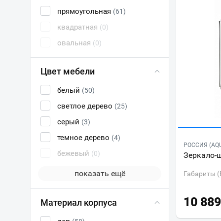
прямоугольная
(61)
квадратная
(0)
овальная
(0)
Цвет мебели
белый
(50)
светлое дерево
(25)
серый
(3)
темное дерево
(4)
РОССИЯ (AQ
бежевый
(0)
Зеркало-
показать ещё
Габариты (
10 889
Материал корпуса