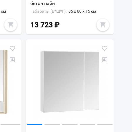
бетон пайн
3 см
Габариты (В*Ш*Г):
85 x 60 x 15 см
13 723
₽