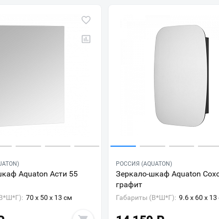
UATON)
РОССИЯ (AQUATON)
каф Aquaton Асти 55
Зеркало-шкаф Aquaton Сохо
графит
В*Ш*Г):
70 x 50 x 13 см
Габариты (В*Ш*Г):
9.6 x 60 x 13
Ваш город
?