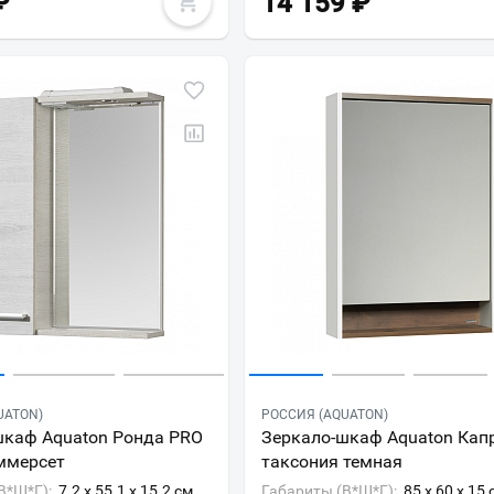
₽
14 159
₽
Всё верно
Сменить город
Москва
Мурманск
UATON)
РОССИЯ (AQUATON)
шкаф Aquaton Ронда PRO
Зеркало-шкаф Aquaton Кап
ммерсет
таксония темная
В*Ш*Г):
7.2 x 55.1 x 15.2 см
Габариты (В*Ш*Г):
85 x 60 x 15 