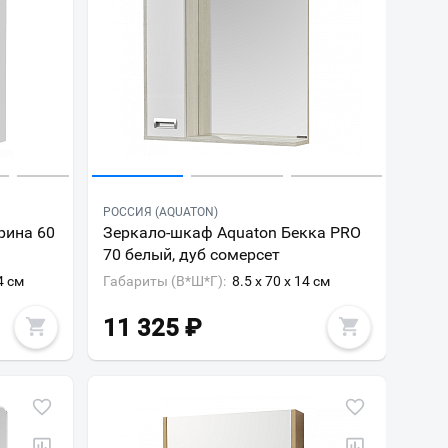
РОССИЯ (AQUATON)
рина 60
Зеркало-шкаф Aquaton Бекка PRO
70 белый, дуб сомерсет
4 см
Габариты (В*Ш*Г):
8.5 x 70 x 14 см
11 325
₽