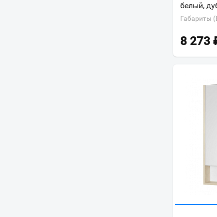
белый, ду
Ривьера
Габариты (
Рико
Ронда
8 273
Сильва
Скай
Сканди
Сохо
Стоун
Флай
Эмма