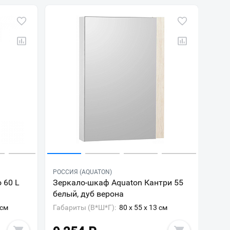
РОССИЯ (AQUATON)
 60 L
Зеркало-шкаф Aquaton Кантри 55
белый, дуб верона
 см
Габариты (В*Ш*Г):
80 x 55 x 13 см