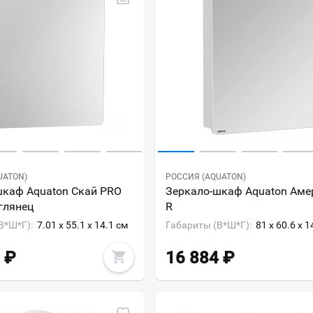
UATON)
РОССИЯ (AQUATON)
шкаф Aquaton Скай PRO
Зеркало-шкаф Aquaton Аме
глянец
R
В*Ш*Г):
7.01 x 55.1 x 14.1 см
Габариты (В*Ш*Г):
81 x 60.6 x 1
₽
16 884
₽