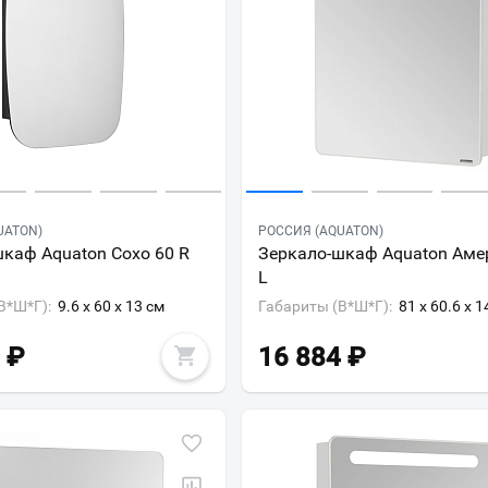
UATON)
РОССИЯ (AQUATON)
каф Aquaton Сохо 60 R
Зеркало-шкаф Aquaton Аме
L
В*Ш*Г):
9.6 x 60 x 13 см
Габариты (В*Ш*Г):
81 x 60.6 x 1
₽
16 884
₽