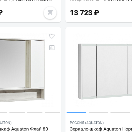
₽
13 723
₽
UATON)
РОССИЯ (AQUATON)
шкаф Aquaton Флай 80
Зеркало-шкаф Aquaton Нор