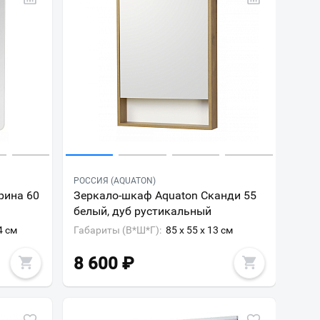
РОССИЯ (AQUATON)
рина 60
Зеркало-шкаф Aquaton Сканди 55
белый, дуб рустикальный
4 см
Габариты (В*Ш*Г):
85 x 55 x 13 см
8 600
₽