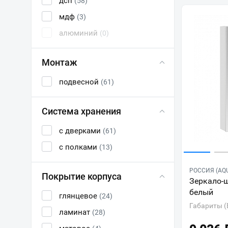
дсп
(58)
мдф
(3)
алюминий
(0)
Монтаж
подвесной
(61)
Система хранения
с дверками
(61)
с полками
(13)
РОССИЯ (AQ
Покрытие корпуса
Зеркало-ш
белый
глянцевое
(24)
Габариты (
ламинат
(28)