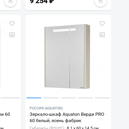
9 254
₽
РОССИЯ (AQUATON)
ри 60
Зеркало-шкаф Aquaton Верди PRO
60 белый, ясень фабрик
см
Габариты (В*Ш*Г):
8.1 x 60 x 14.5 см