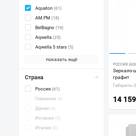
Aquaton
(61)
AM.PM
(18)
BelBagno
(19)
Aqwella
(25)
Aqwella 5 stars
(5)
показать ещё
РОССИЯ (AQ
Зеркало-ш
Страна
графит
Габариты (
Россия
(61)
14 159
Германия
(0)
Дания
(0)
Испания
(0)
Италия
(0)