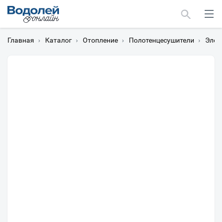
Главная
›
Каталог
›
Отопление
›
Полотенцесушители
›
Элек
Москва
Мурманск