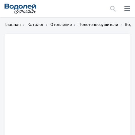
Главная
›
Каталог
›
Отопление
›
Полотенцесушители
›
Водя
Москва
Мурманск