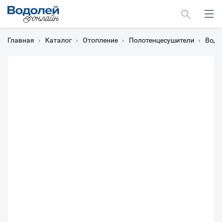
Главная
›
Каталог
›
Отопление
›
Полотенцесушители
›
Водя
Москва
Мурманск