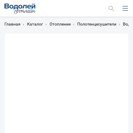
Главная
›
Каталог
›
Отопление
›
Полотенцесушители
›
Водя
Москва
Мурманск