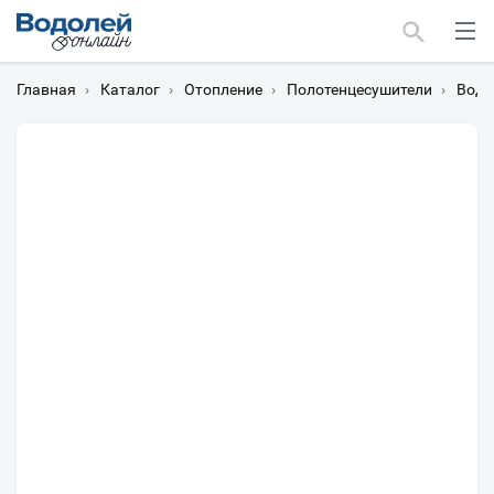
Главная
›
Каталог
›
Отопление
›
Полотенцесушители
›
Водя
Москва
Мурманск