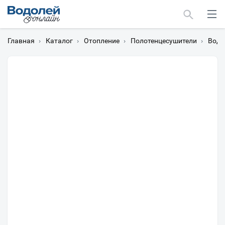
Главная
›
Каталог
›
Отопление
›
Полотенцесушители
›
Водя
Москва
Мурманск