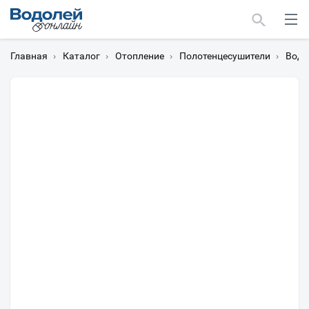
Главная
›
Каталог
›
Отопление
›
Полотенцесушители
›
Водя
Москва
Мурманск