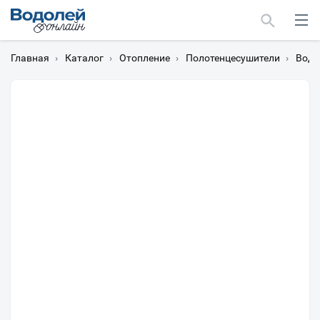
Главная
›
Каталог
›
Отопление
›
Полотенцесушители
›
Водя
Москва
Мурманск