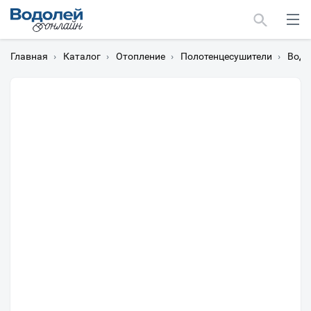
Главная
›
Каталог
›
Отопление
›
Полотенцесушители
›
Водя
Москва
Мурманск