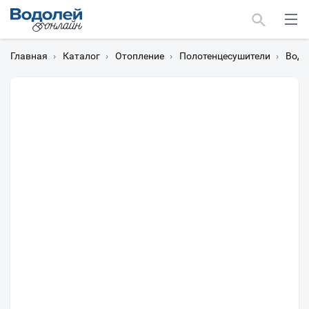
Главная
›
Каталог
›
Отопление
›
Полотенцесушители
›
Водя
Москва
Мурманск