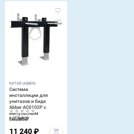
КИТАЙ (ABBER)
Система
инсталляции для
унитазов и биде
Abber AC0102P с
импульсным
0 ОТЗЫВОВ
смывом
11 240
₽