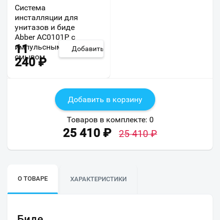
Система
инсталляции для
унитазов и биде
Abber AC0101P с
импульсным
11
Добавить
смывом
240
₽
Добавить в корзину
Товаров в комплекте:
0
25 410
₽
25 410
₽
О ТОВАРЕ
ХАРАКТЕРИСТИКИ
Биде