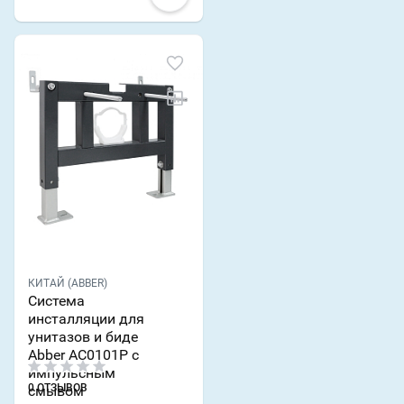
КИТАЙ (ABBER)
Система
инсталляции для
унитазов и биде
Abber AC0101P с
импульсным
0 ОТЗЫВОВ
смывом