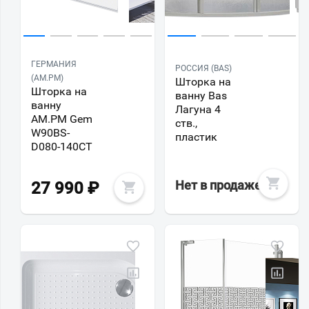
ГЕРМАНИЯ
РОССИЯ (BAS)
(AM.PM)
Шторка на
Шторка на
ванну Bas
ванну
Лагуна 4
AM.PM Gem
ств.,
W90BS-
пластик
D080-140CT
Нет в продаже
27 990
₽