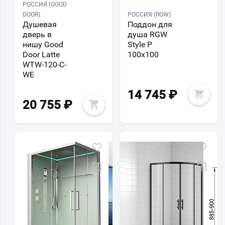
РОССИЯ (GOOD
DOOR)
РОССИЯ (RGW)
Душевая
Поддон для
дверь в
душа RGW
нишу Good
Style P
Door Latte
100x100
WTW-120-C-
WE
14 745
₽
20 755
₽