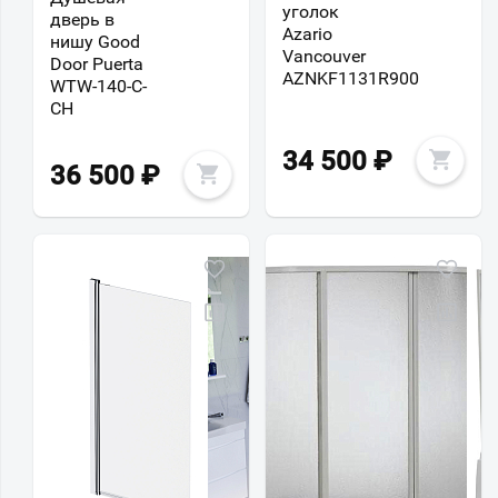
уголок
дверь в
Azario
нишу Good
Vancouver
Door Puerta
AZNKF1131R900
WTW-140-C-
CH
34 500
₽
36 500
₽