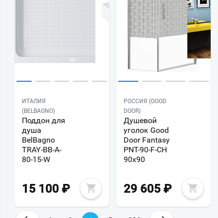
ИТАЛИЯ
РОССИЯ (GOOD
(BELBAGNO)
DOOR)
Поддон для
Душевой
душа
уголок Good
BelBagno
Door Fantasy
TRAY-BB-A-
PNT-90-F-CH
80-15-W
90x90
15 100
₽
29 605
₽