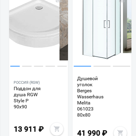
Душевой
РОССИЯ (RGW)
уголок
Поддон для
Berges
душа RGW
Wasserhaus
Style P
Melita
90x90
061023
80x80
13 911
₽
41 990
₽