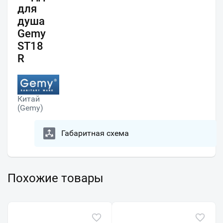
для
душа
Gemy
ST18
R
Китай
(Gemy)
Габаритная схема
Похожие товары