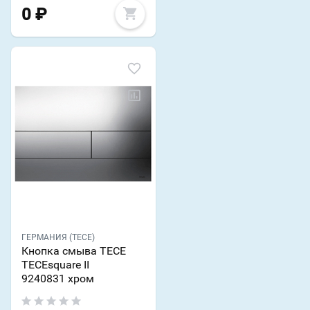
0
₽
ГЕРМАНИЯ (TECE)
Кнопка смыва TECE
TECEsquare II
9240831 хром