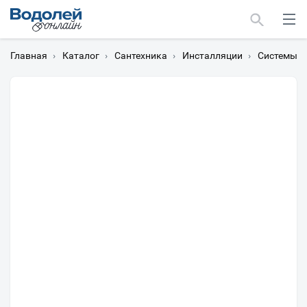
Главная
›
Каталог
›
Сантехника
›
Инсталляции
›
Системы и
Москва
Мурманск