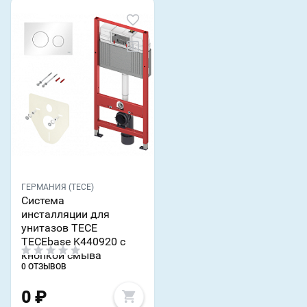
ГЕРМАНИЯ (TECE)
Система
инсталляции для
унитазов TECE
TECEbase K440920 с
кнопкой смыва
0 ОТЗЫВОВ
0
₽