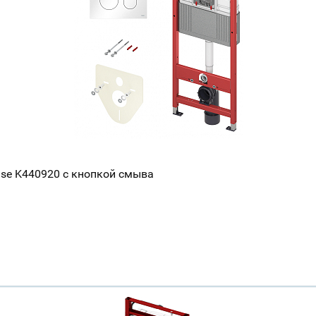
se K440920 с кнопкой смыва
Ваш город
?