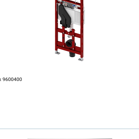
Всё верно
Сменить город
Москва
Мурманск
x 9600400