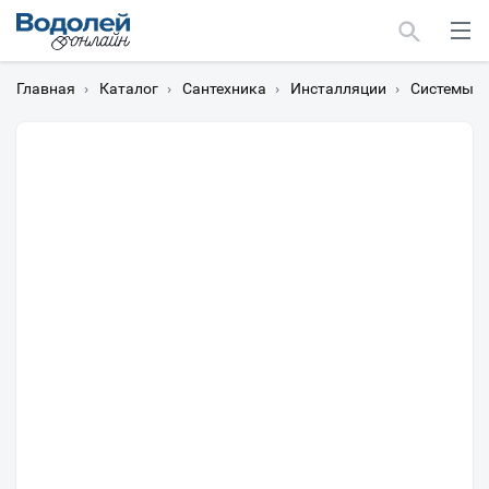
Главная
›
Каталог
›
Сантехника
›
Инсталляции
›
Системы и
Москва
Мурманск