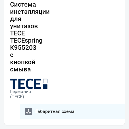
Система
инсталляции
для
унитазов
TECE
TECEspring
K955203
с
кнопкой
смыва
Германия
(TECE)
Габаритная схема