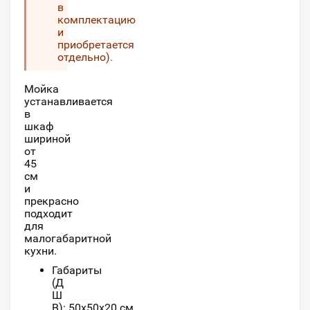
в
комплектацию
и
приобретается
отдельно).
Мойка
устанавливается
в
шкаф
шириной
от
45
см
и
прекрасно
подходит
для
малогабаритной
кухни.
Габариты
(Д
Ш
В): 50x50x20 см