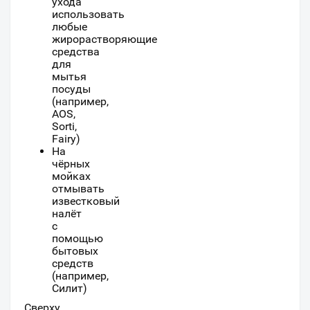
ухода
использовать
любые
жирорастворяющие
средства
для
мытья
посуды
(например,
AOS,
Sorti,
Fairy)
На
чёрных
мойках
отмывать
известковый
налёт
с
помощью
бытовых
средств
(например,
Силит)
Сверху