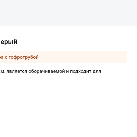
серый
ра с гофротрубой
м, является оборачиваемой и подходит для