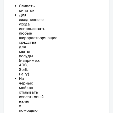
Cливать
кипяток
Для
ежедневного
ухода
использовать
любые
жирорастворяющие
средства
для
мытья
посуды
(например,
AOS,
Sorti,
Fairy)
На
чёрных
мойках
отмывать
известковый
налёт
с
помощью