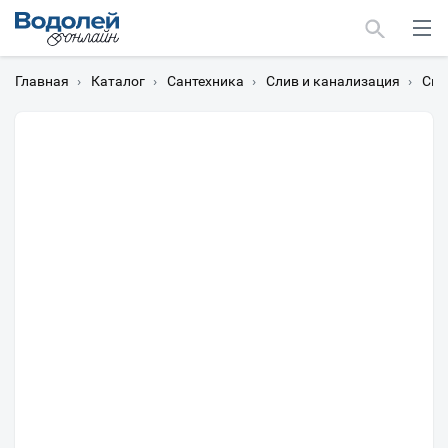
Главная
›
Каталог
›
Сантехника
›
Слив и канализация
›
Си
Москва
Мурманск