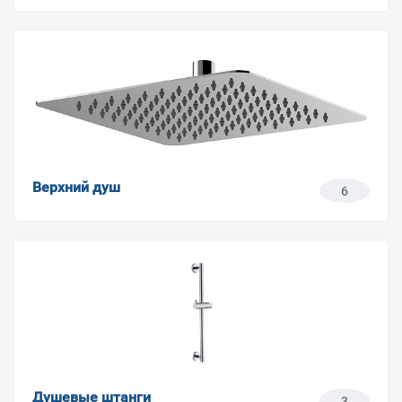
Верхний душ
6
Душевые штанги
3