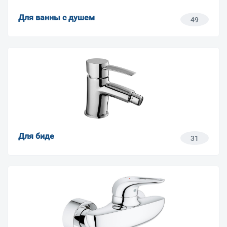
Для ванны с душем
49
Для биде
31