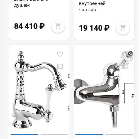
внутренней
душем
частью
84 410
₽
19 140
₽