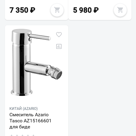
7 350
₽
5 980
₽
КИТАЙ (AZARIO)
Смеситель Azario
Tasco AZ15166601
для биде