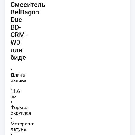
Смеситель
BelBagno
Due
BD-
CRM-
W0
для
биде
Длина
излива
:
11.6
см
Форма:
округлая
Материал:
латунь