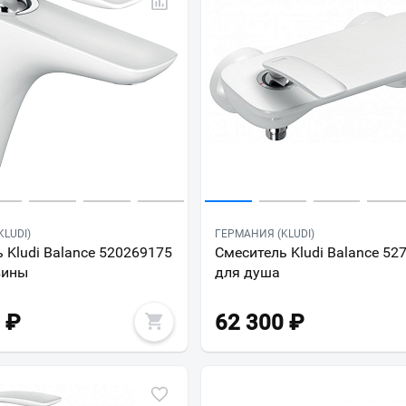
LUDI)
ГЕРМАНИЯ (KLUDI)
 Kludi Balance 520269175
Смеситель Kludi Balance 52
вины
для душа
₽
62 300
₽