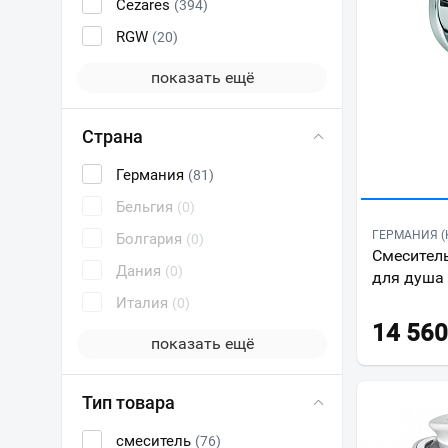
Cezares
(394)
RGW
(20)
показать ещё
Страна
Германия
(81)
Бельгия
(0)
ГЕРМАНИЯ (K
Болгария
(0)
Смеситель
Дания
(0)
для душа
Италия
(0)
14 560
показать ещё
Тип товара
смеситель
(76)