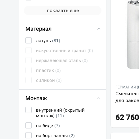
показать ещё
Материал
латунь
(81)
искусственный гранит
(0)
нержавеющая сталь
(0)
пластик
(0)
силикон
(0)
ГЕРМАНИЯ (K
Смеситель
Монтаж
для рако
внутренний (скрытый
монтаж)
(11)
62 760
на биде
(7)
на борт ванны
(2)