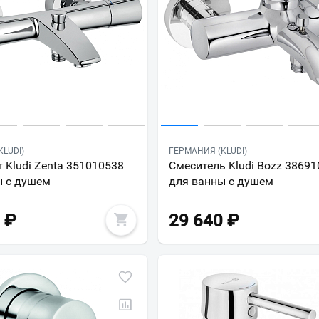
LUDI)
ГЕРМАНИЯ (KLUDI)
 Kludi Zenta 351010538
Смеситель Kludi Bozz 3869
ы с душем
для ванны с душем
₽
29 640
₽