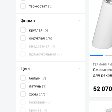
термостат
(5)
Форма
круглая
(5)
округлая
(76)
квадратная
(0)
прямоугольная
(0)
ГЕРМАНИЯ (K
Цвет
Смеситель
для рако
белый
(7)
латунь
(1)
52 070
хром
(77)
бежевый
(0)
бронза
(0)