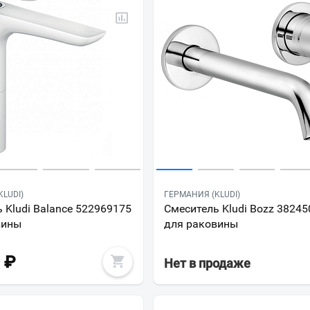
LUDI)
ГЕРМАНИЯ (KLUDI)
 Kludi Balance 522969175
Смеситель Kludi Bozz 3824
вины
для раковины
₽
Нет в продаже
Ваш город
?