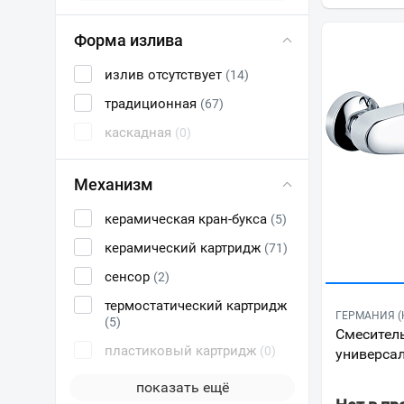
Форма излива
излив отсутствует
(14)
традиционная
(67)
каскадная
(0)
Механизм
керамическая кран-букса
(5)
керамический картридж
(71)
сенсор
(2)
термостатический картридж
ГЕРМАНИЯ (K
(5)
Смеситель
пластиковый картридж
(0)
универса
показать ещё