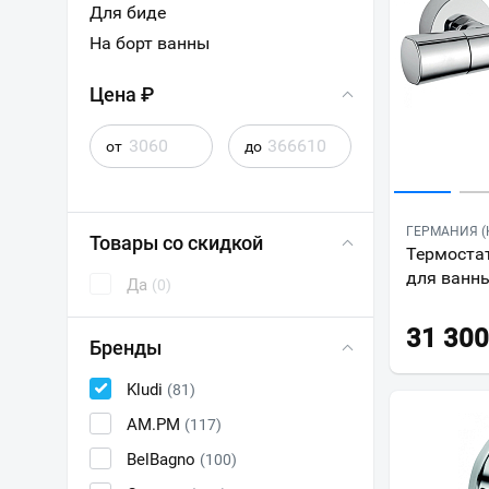
Для биде
На борт ванны
Цена ₽
от
до
ГЕРМАНИЯ (K
Товары со скидкой
Термостат
для ванн
Да
(0)
31 300
Бренды
Kludi
(81)
AM.PM
(117)
BelBagno
(100)