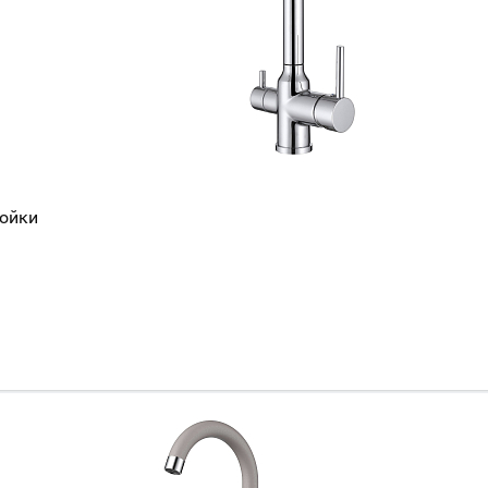
Всё верно
Сменить город
Москва
Мурманск
мойки